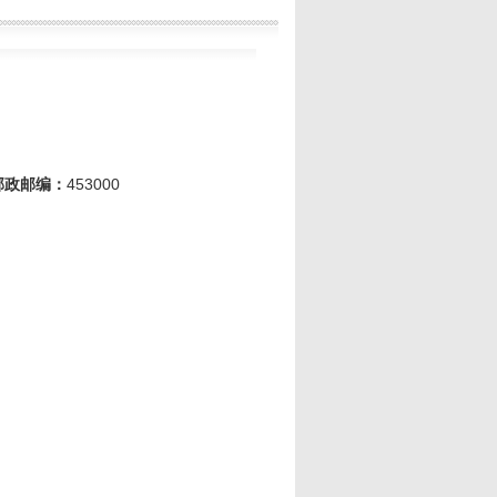
邮政邮编：
453000