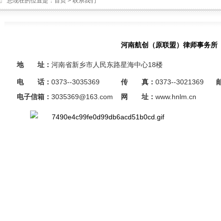
您现在的位置是：
首页
>
联系我们
河南航创（原
联盟
）律师事务所
地 址：
河南省新乡市人民东路星海中心18楼
电 话：
0373--3035369
传 真：
0373--3021369
电子信箱：
3035369@163.com
网 址：
www.hnlm.cn