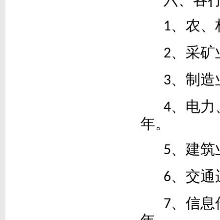
六、各
、农、
1
、采矿
2
、制造
3
、电力
4
年。
、建筑
5
、交通
6
、信息
7