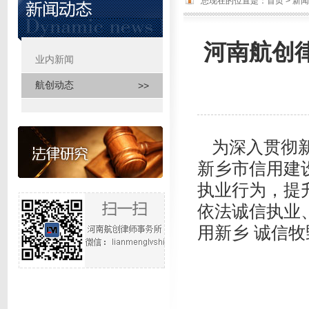
您现在的位置是：
首页
>
新闻
河南航创
业内新闻
>>
航创动态
>>
为深入贯彻新
新乡市信用建
执业行为，提
依法诚信执业
用新乡 诚信牧