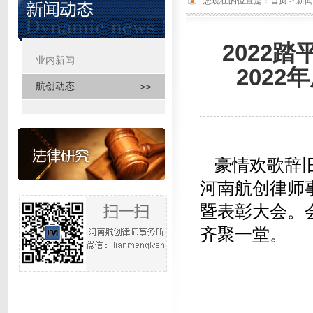
您现在的位置是：
首页
>
新闻
2022
业内新闻
>>
202
航创动态
>>
豪情欢歌辞旧岁
河南航创律师
暨表彰大会。
齐聚一堂。