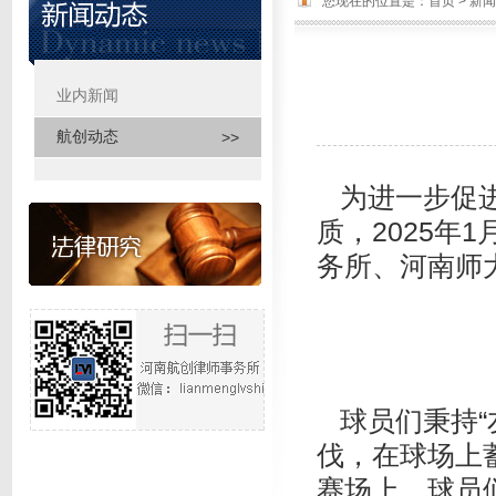
您现在的位置是：
首页
>
新闻
业内新闻
>>
航创动态
>>
为进一步促进
质，2025年
务所、河南师
球员们秉持“
伐，在球场上
赛场上，球员