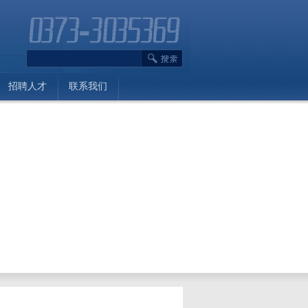
招聘人才
联系我们